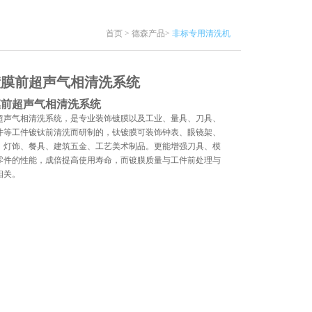
首页 > 德森产品>
非标专用清洗机
镀膜前超声气相清洗系统
膜前超声气相清洗系统
超声气相清洗系统，是专业装饰镀膜以及工业、量具、刀具、
件等工件镀钛前清洗而研制的，钛镀膜可装饰钟表、眼镜架、
、灯饰、餐具、建筑五金、工艺美术制品。更能增强刀具、模
零件的性能，成倍提高使用寿命，而镀膜质量与工件前处理与
相关。