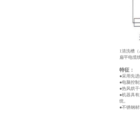
1清洗槽（
扁平电缆线
特征：
●采用先
●电脑控
●热风烘
●机器具
统。
●不锈钢